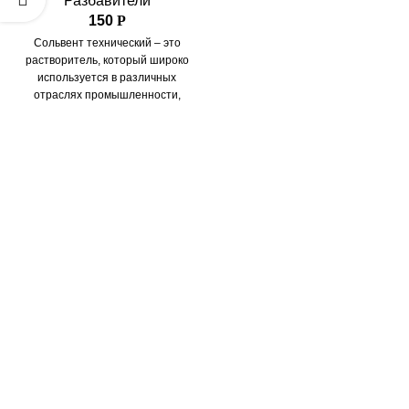
Разбавители
своим эффективным
150
Р
свойствам. Он представляет
Сольвент технический – это
собой
растворитель, который широко
используется в различных
отраслях промышленности,
включая живопись,
лакокрасочные работы, а
также в химическом