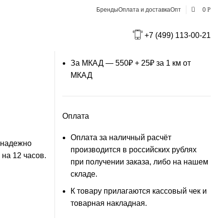
0
Бренды
Оплата и доставка
Опт
0
Р
Доставка по Москве
+7 (499) 113-00-21
В пределах МКАД — 550₽
За МКАД — 550₽ + 25₽ за 1 км от
МКАД
Оплата
Оплата за наличный расчёт
 надежно
производится в российских рублях
на 12 часов.
при получении заказа, либо на нашем
складе.
К товару прилагаются кассовый чек и
товарная накладная.