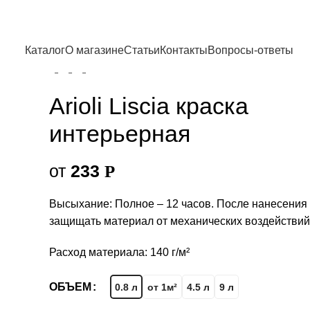
Главная
Декоративные покрытия
Каталог
О магазине
Статьи
Контакты
Вопросы-ответы
Arioli Liscia краска интерьерная
Arioli Liscia краска
интерьерная
от
233
Р
Высыхание: Полное – 12 часов. После нанесения
защищать материал от механических воздействий 
Расход материала: 140 г/м²
ОБЪЕМ
0.8 л
от 1м²
4.5 л
9 л