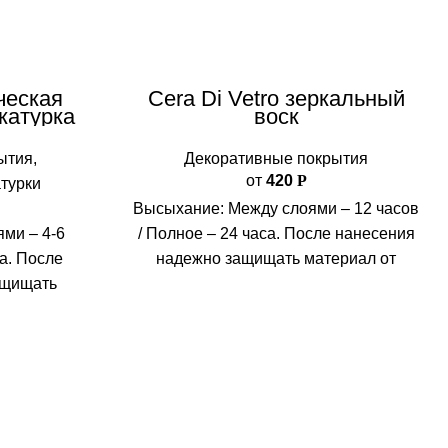
ическая
Cera Di Vetro зеркальный
катурка
воск
ытия
,
Декоративные покрытия
от
420
Р
турки
Высыхание: Между слоями – 12 часов
ми – 4-6
/ Полное – 24 часа. После нанесения
са. После
надежно защищать материал от
ащищать
механических воздействий на 24 часа.
ческих
Расход материала: 50-100 г/м²
. Расход
 кг/м²