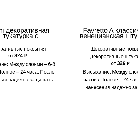
ini декоративная
Favretto A класс
штукатурка c
венецианская шту
кроволокнами
оративные покрытия
Декоративные покр
от
824
Р
Декоративные штука
от
326
Р
ие: Между слоями – 6-8
Полное – 24 часа. После
Высыхание: Между слоя
ния надежно защищать
часов / Полное – 24 ча
иал от механических
нанесения надежно з
твий на 24 часа. Расход
материал от механи
риала: 0,8-1,5 кг/м²
воздействий на 24 часа
материала: 0,25-0,35