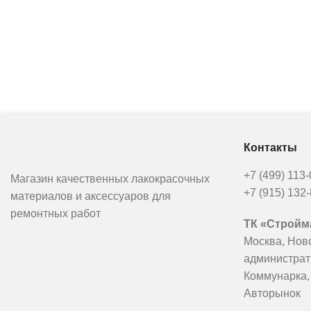
Для формирования эффекта гладкой
или драпированной бархатной
поверхности достаточно нанести
материал в один слой с помощью
кельмы. В отличие от декоративных
штукатурок «Бархат» при
использовании экологичной
декоративной краски на основе
Контакты
водной дисперсии акрилового
полимера поверхность легче
+7 (499) 113
Магазин качественных лакокрасочных
реставрировать, не требуется
+7 (915) 132
материалов и аксессуаров для
нанесение защитных лессирующих
ремонтных работ
покрытий. Используя краску с
ТК «Стройма
имитацией приятной на ощупь
Москва, Нов
бархатисто-плюшевой ткани, можно
администрат
создавать стильные эффекты
Коммунарка,
«Velours classique», «Velours 3D» и
Авторынок
другие. Материал сертифицирован,