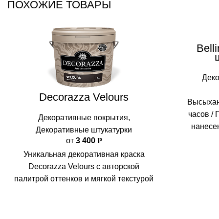
ПОХОЖИЕ ТОВАРЫ
Bell
ми
Дек
Decorazza Velours
Высыхан
часов / 
Декоративные покрытия
,
нанесе
Декоративные штукатурки
матер
от
3 400
Р
воздейс
Уникальная декоративная краска
мате
Decorazza Velours с авторской
палитрой оттенков и мягкой текстурой
бархата создает роскошные
благородные декоры в интерьерах
жилых и общественных помещений.