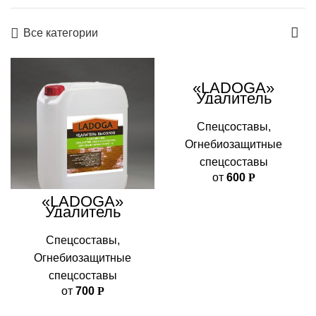
Все категории
«LADOGA»
Удалитель
цемента.
Спецсоставы
,
Огнебиозащитные
спецсоставы
от
600
Р
«LADOGA»
Удалитель
высолов.
Спецсоставы
,
Огнебиозащитные
спецсоставы
от
700
Р