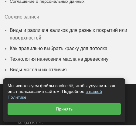
Соглашение о персональных данных
Свежие записи
Виды и различия валиков для разных покрытий или
поверхностей
Как правильно выбрать краску для потолка
Технология нанесения масла на древесину
Виды масел и их отличия
Мы используем файлы cookie 🍪, чтобы улучшить ваш
опыт пользования сайтом. Подробнее
в нашей
© 2025 «КРАСКИ ПРО». Все права защищены.
Политике
.
Информация, представленная на сайте, носит
исключительно информационный характер и не
Принять
является публичной офертой, определяемой статьей
437 (2) ГК РФ.
Копирование информации разрешается только с