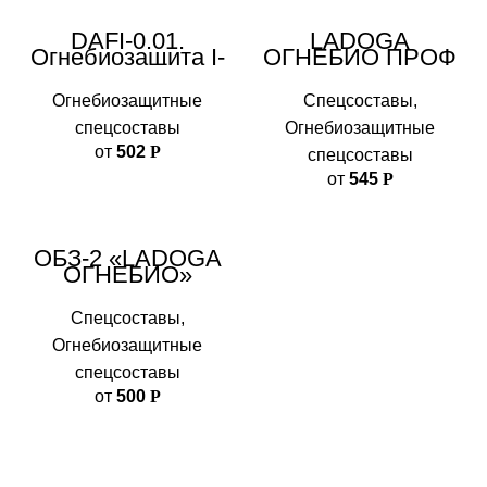
DAFI-0.01.
LADOGA
Огнебиозащита I-
ОГНЕБИО ПРОФ
II группа.
Концентрат 1:3
Огнебиозащитные
Спецсоставы
,
спецсоставы
Огнебиозащитные
от
502
Р
спецсоставы
от
545
Р
ОБЗ-2 «LADOGA
ОГНЕБИО»
Спецсоставы
,
Огнебиозащитные
спецсоставы
от
500
Р