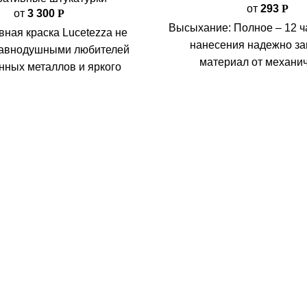
от
293
Р
от
3 300
Р
Высыхание: Полное – 12 ч
вная краска Lucetezza не
нанесения надежно з
равнодушными любителей
материал от механи
нных металлов и яркого
воздействий на 12 часо
ерламутровое покрытие с
материала: 250 г
 песчаным рисунком мягко
вается под солнечными
, привнося прохладу в
 интерьеры и тепло в ар-
деко и модерн.