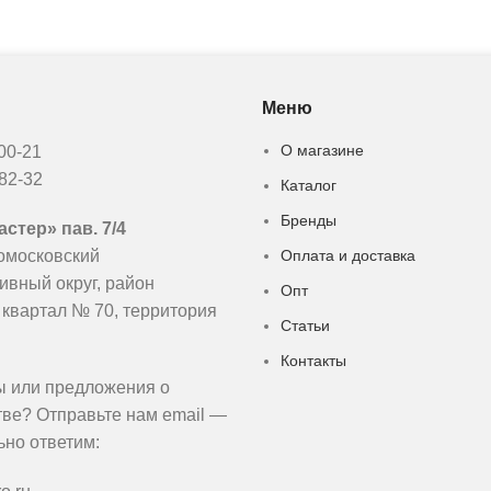
Меню
О магазине
-00-21
-82-32
Каталог
Бренды
стер» пав. 7/4
омосковский
Оплата и доставка
ивный округ, район
Опт
 квартал № 70, территория
Статьи
Контакты
ы или предложения о
тве? Отправьте нам email —
ьно ответим: