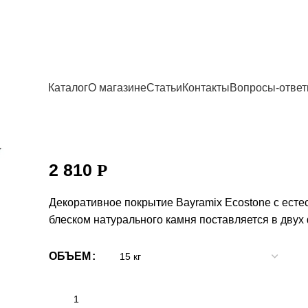
Главная
Декоративные покрытия
Декоративные ш
Bayramix Ecostone Мраморная штукатурка
Каталог
О магазине
Статьи
Контакты
Вопросы-отве
Bayramix Ecostone
Мраморная штукатурка
2 810
Р
Декоративное покрытие Bayramix Ecostone с ест
блеском натурального камня поставляется в двух
ОБЪЕМ