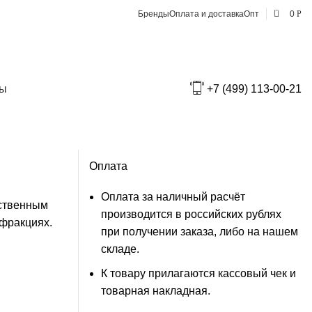
0
Бренды
Оплата и доставка
Опт
0
Р
Доставка по Москве
тукатурки
В пределах МКАД — 550₽
ты
+7 (499) 113-00-21
За МКАД — 550₽ + 25₽ за 1 км от
МКАД
Оплата
Оплата за наличный расчёт
ественным
производится в российских рублях
 фракциях.
при получении заказа, либо на нашем
складе.
К товару прилагаются кассовый чек и
товарная накладная.