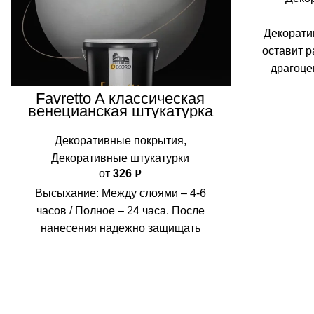
Декорати
оставит 
драгоце
солнца. П
Favretto A классическая
тончайшим
венецианская штукатурка
перели
лучами
Декоративные покрытия
,
античные
Декоративные штукатурки
от
326
Р
Высыхание: Между слоями – 4-6
часов / Полное – 24 часа. После
нанесения надежно защищать
материал от механических
воздействий на 24 часа. Расход
материала: 0,25-0,35 кг/м²