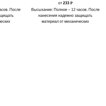
от
233
Р
асов. После
Высыхание: Полное – 12 часов. После
ащищать
нанесения надежно защищать
ческих
материал от механических
в. Расход
воздействий на 12 часов. Расход
/м²
материала: 140 г/м²