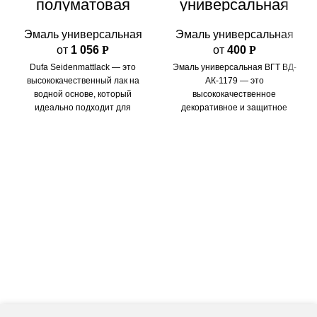
полуматовая
универсальная
Dufa
ВГТ ВД-АК-1179
Seidenmattlack
Эмаль универсальная
Эмаль универсальная
от
1 056
Р
от
400
Р
Dufa Seidenmattlack — это
Эмаль универсальная ВГТ ВД-
высококачественный лак на
АК-1179 — это
водной основе, который
высококачественное
идеально подходит для
декоративное и защитное
украшения и защиты
покрытие, разработанное для
деревянных поверхностей в
применения на различных
интерьере.
поверхностях. Состав эмали
основан