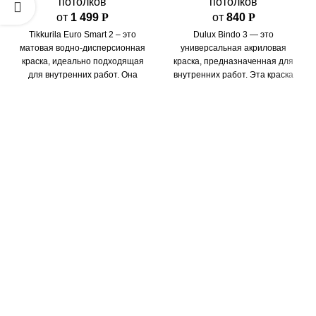
потолков
потолков
от
1 499
Р
от
840
Р
Tikkurila Euro Smart 2 – это
Dulux Bindo 3 — это
матовая водно-дисперсионная
универсальная акриловая
краска, идеально подходящая
краска, предназначенная для
для внутренних работ. Она
внутренних работ. Эта краска
специально разработана для
сочетает в себе высокое
окрашивания стен
качество, отличные