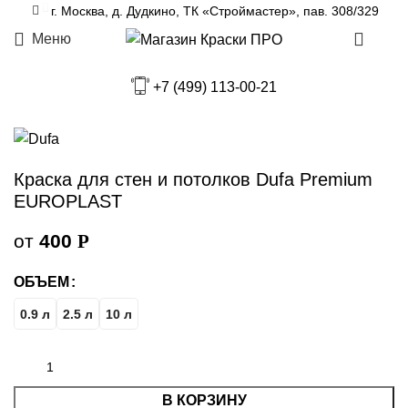
Увеличить
г. Москва, д. Дудкино, ТК «Строймастер», пав. 308/329
Меню
0
Главная
Краски
Краски для стен и потолков
+7 (499) 113-00-21
Краска для стен и потолков Dufa Premium
EUROPLAST
от
400
Р
ОБЪЕМ
0.9 л
2.5 л
10 л
В КОРЗИНУ