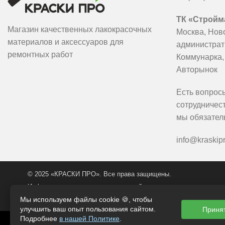
ТК «Стройма
Магазин качественных лакокрасочных
Москва, Нов
материалов и аксессуаров для
администрат
ремонтных работ
Коммунарка,
Авторынок
Есть вопрос
сотрудничес
мы обязател
info@kraskipr
© 2025 «КРАСКИ ПРО». Все права защищены.
Информация, представленная на сайте, носит исключительно и
Копирование информации разрешается только с согласия админ
Мы используем файлы cookie 🍪, чтобы
улучшить ваш опыт пользования сайтом.
Приня
Подробнее
в нашей Политике
.