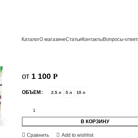
Главная
Краски
Краски для потолков
Краска Dufa Superweiss D 4
Каталог
О магазине
Статьи
Контакты
Вопросы-отве
Краска Dufa
Superweiss D 4
от
1 100
Р
ОБЪЕМ
2.5 л
5 л
10 л
В КОРЗИНУ
Сравнить
Add to wishlist