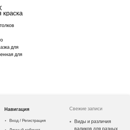
X
 краска
а
отолков
то
азка для
ченная для
 работы
 Продукт
 всех
Свежие записи
Навигация
Вход / Регистрация
Виды и различия
валиков для разных
Личный кабинет