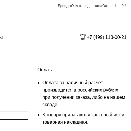
0
Бренды
Оплата и доставка
Опт
0
Р
Доставка по Москве
В пределах МКАД — 550₽
ты
+7 (499) 113-00-21
За МКАД — 550₽ + 25₽ за 1 км от
МКАД
Оплата
Оплата за наличный расчёт
производится в российских рублях
при получении заказа, либо на нашем
складе.
К товару прилагаются кассовый чек и
товарная накладная.