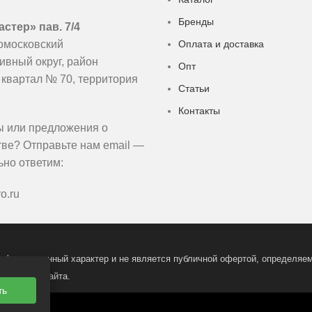
Бренды
стер» пав. 7/4
омосковский
Оплата и доставка
ивный округ, район
Опт
 квартал № 70, территория
Статьи
Контакты
ы или предложения о
тве? Отправьте нам email —
ьно ответим:
o.ru
нформационный характер и не является публичной офертой, определяемо
истрации сайта.
ть