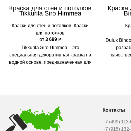
Краска для стен и потолков
Краска 
Tikkurila Siro Himmea
Bi
Краски для стен и потолков
,
Краски
Кр
для потолков
от
3 699
Р
Dulux Bindo
Tikkurila Siro Himmea – это
разраб
специальная декоративная краска на
качестве
водной основе, предназначенная для
помещений.
внутренних работ. Она создает
уникальный перламутровый или
Контакты
+7 (499) 113
+7 (915) 132