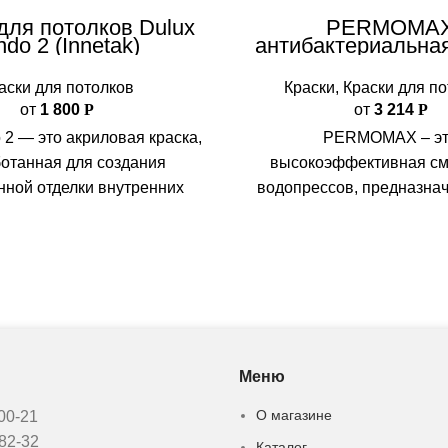
для потолков Dulux
PERMOMA
ndo 2 (Innetak)
антибактериальная
для потолк
аски для потолков
Краски
,
Краски для п
от
1 800
Р
от
3 214
Р
 2 — это акриловая краска,
PERMOMAX – э
отанная для создания
высокоэффективная см
нной отделки внутренних
водопрессов, предназна
 Она отлично подходит как
обеспечения надежной
для жилых,
гидравлических систем.
разработан с учетом
потребностей
Меню
О магазине
-00-21
-82-32
Каталог