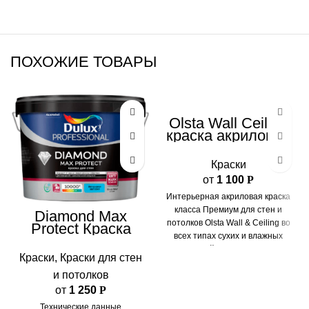
ПОХОЖИЕ ТОВАРЫ
Olsta Wall Ceiling
краска акриловая
для стен и
потолков матовая
Краски
от
1 100
Р
Интерьерная акриловая краска
класса Премиум для стен и
Diamond Max
потолков Olsta Wall & Ceiling во
Protect Краска
всех типах сухих и влажных
для стен и
помещений. Краска для стен и
потолков
Краски
,
Краски для стен
потолков Олста Вал Целинг
и потолков
предназначена для нанесения
на предварительно
от
1 250
Р
подготовленные минеральные
Технические данные