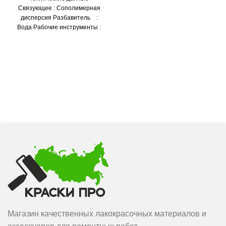
основания: бетон, бетонные
Связующее : Сополимерная
блоки, кирпичная кладка,
дисперсия Разбавитель :
цемент, цементная
Вода Рабочие инструменты :
штукатурка, гипс, гипсовые и
Кисть, валик, распылитель
гипсокартонные плиты.
Сухой остаток (масс) : ≈ 63 %
Создает идеальное ровное
Плотность : ≈1,36 кг/л Базы
покрытие первый класс к
: BW, BC Система колеровки :
устойчивости и истиранию в
Acomix Время до нанесения
эксплуатации.
следующего слоя : 4 часа
Время полного высыхания
покрытия : 4-6 часов Расход на
один слой : До 16 м²/л Уход за
окрашенной поверхностью :
Через месяц после
окрашивания поверхность
устойчива к мытью с
использованием бытовых
абразивных моющих средств
(порошкообразные вещества).
Не оставляйте поверхность
мокрой после очистки. Срок и
условия хранения : 4 года при
Магазин качественных лакокрасочных материалов и
температуре от +5 °С до +30