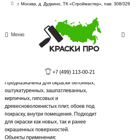
Увеличить
г. Москва, д. Дудкино, ТК «Строймастер», пав. 308/329
Главная
Краски
Меню
0
SHIFT Interior База С
от
880
Р
+7 (499) 113-00-21
Область применения:
Предназначена для окраски бетонных,
оштукатуренных, зашпатлеванных,
кирпичных, гипсовых и
древесноволокнистых плит, обоев под
покраску, внутри помещения. Подходит
для окраски как новых, так и ранее
окрашенных поверхностей.
Объекты применения: