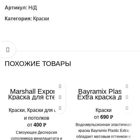
Артикул:
Н/Д
Категория:
Краски
ПОХОЖИЕ ТОВАРЫ
Marshall Export-2
Bayramix Plastik
Краска для стен и
Extra краска для
потолков
интерьеров
Краски
,
Краски для стен
Краски
от
690
Р
и потолков
от
400
Р
Водоэмульсионная эластичная
краска Bayramix Plastic Extra
Связующее Дисперсия
обладает матовым оттенком и
сополимера винилацетата и