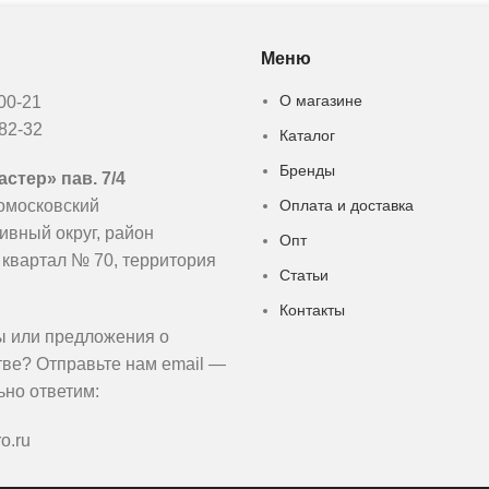
Меню
О магазине
-00-21
-82-32
Каталог
Бренды
стер» пав. 7/4
омосковский
Оплата и доставка
ивный округ, район
Опт
 квартал № 70, территория
Статьи
Контакты
ы или предложения о
тве? Отправьте нам email —
ьно ответим:
o.ru