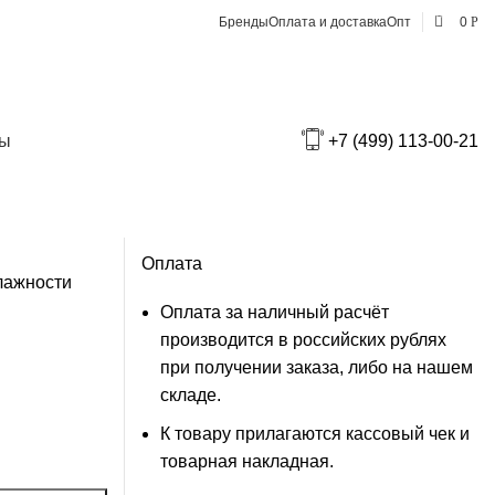
0
Бренды
Оплата и доставка
Опт
0
Р
Доставка по Москве
В пределах МКАД — 550₽
IGER
ты
+7 (499) 113-00-21
За МКАД — 550₽ + 25₽ за 1 км от
МКАД
Оплата
лажности
Оплата за наличный расчёт
производится в российских рублях
при получении заказа, либо на нашем
складе.
К товару прилагаются кассовый чек и
товарная накладная.