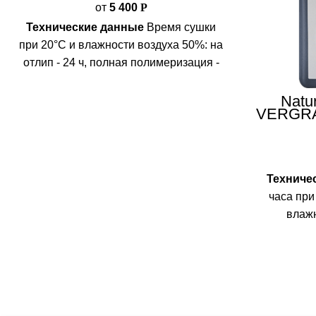
от
5 400
Р
Технические данные
Время сушки
при 20°C и влажности воздуха 50%: на
отлип - 24 ч, полная полимеризация -
28 дней.
Межслойная сушка 24 часа
Расход:
1 слой 100-120 мл/м²; 2 слой
Natu
VERGRA
80-100 мл/м²;
Температура
состар
вспышки:
около 65°C
Упаковка:
1 л/5
л
Техниче
часа при
влаж
обработк
30 м