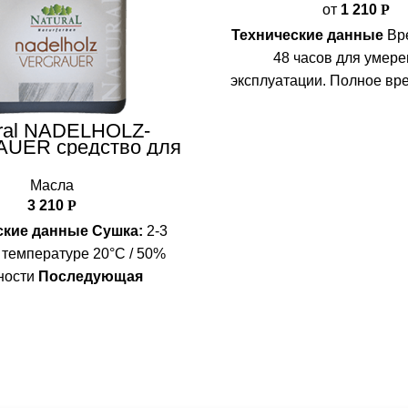
от
1 210
Р
Технические данные
Вре
48 часов для умер
эксплуатации. Полное вр
прочности при температур
относительной влажности 
ral NADELHOLZ-
UER средство для
дней.
Расход:
1 л на 17-2
ивания древесины
слоя; 1 л на 12-15 м² в 
Масла
Температура вспышки:
3 210
Р
Упаковка:
0,1 л/0,375 
ские данные
Сушка:
2-3
 температуре 20°C / 50%
ности
Последующая
а
: 12-24 часа
Расход:
15 –
²/л
Упаковка:
950 мл