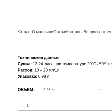
Главная
Масла
Natural SPEZIAL-REINIGER
Natural SPEZIAL-REIN
Каталог
О магазине
Статьи
Контакты
Вопросы-отве
3 270
Р
Технические данные
Сушка:
12-24 часа при температуре 20°C / 50% в
Расход:
10 – 20 мл/1л
Упаковка:
0,98 л
ОБЪЕМ