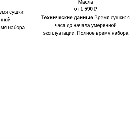
Масла
от
1 590
Р
мя сушки:
Технические данные
Время сушки: 4
енной
часа до начала умеренной
емя набора
эксплуатации. Полное время набора
е от +20 и
прочности при температуре от +20 и
50% - 10-14
относительной влажности 50% - 12
1 м² в два
часов.
Расход:
50-100 м²/л
один слой
Упаковка:
0,1 л/0,375 л/0,75 л
около 66°C
л/0,75 л