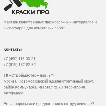
медными сплавами. При
работе использовать
индивидуальные средства
защиты: очки, перчатки,
Магазин качественных лакокрасочных материалов и
респиратор. Закрыть открытые
участки тела. При попадании
аксессуаров для ремонтных работ
на кожу или в глаза промыть
большим количеством воды,
при необходимости
обратиться к врачу.
Контакты
+7 (499) 113-00-21
+7 (915) 132-82-32
ТК «Строймастер» пав. 7/4
Москва, Новомосковский административный округ,
район Коммунарка, квартал № 70, территория
Авторынок
Есть вопросы или предложения о сотрудничестве?