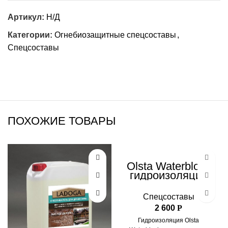
Артикул:
Н/Д
Категории:
Огнебиозащитные спецсоставы
,
Спецсоставы
ПОХОЖИЕ ТОВАРЫ
Olsta Waterblock
гидроизоляция
для внутренних
работ для
Спецсоставы
влажной среды
2 600
Р
Гидроизоляция Olsta