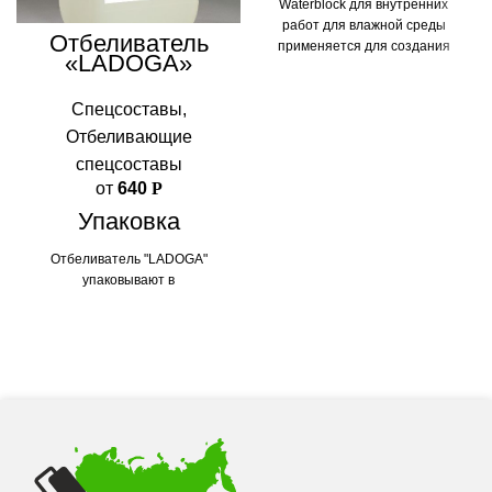
Waterblock для внутренних
работ для влажной среды
Отбеливатель
применяется для создания
«LADOGA»
гидроизоляционного слоя в
ванных комнатах, санузлах,
Спецсоставы
,
душевых и других помещениях,
где необходимо устранить риск
Отбеливающие
протечки через межэтажные
спецсоставы
перекрытия. Материал
от
640
Р
окрашен в голубой цвет для
лучшей визуальной оценки
Упаковка
нанесения слоев. Совместим с
фактурными декоративно-
Отбеливатель "LADOGA"
защитными покрытиями
упаковывают в
OLSTA.
полиэтиленовые канистры 5 л,
10 л, 20л,65л а также
транспортные контейнеры со
сливным краном массой нетто
1000 кг. МЕРЫ
ПРЕДОСТОРОЖНОСТИ:
Состав не совместим с
защитными составами на
основе хрома. Следует
избегать контакта состава с