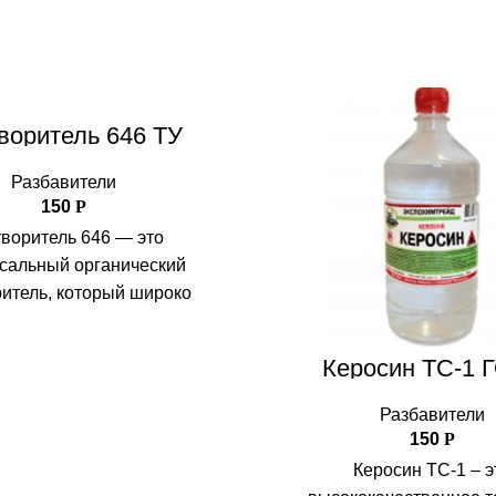
воритель 646 ТУ
Разбавители
150
Р
воритель 646 — это
сальный органический
итель, который широко
ся в производстве красок,
чных материалов, клеев и
Керосин ТС-1 
их других химических
Разбавители
150
Р
Керосин ТС-1 – э