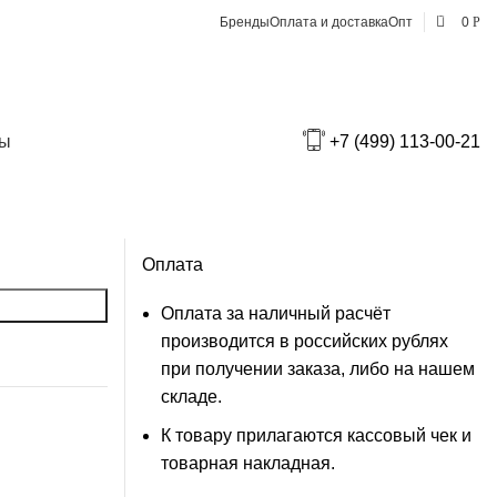
0
Бренды
Оплата и доставка
Опт
0
Р
Доставка по Москве
В пределах МКАД — 550₽
ты
+7 (499) 113-00-21
За МКАД — 550₽ + 25₽ за 1 км от
МКАД
Оплата
Оплата за наличный расчёт
производится в российских рублях
при получении заказа, либо на нашем
складе.
К товару прилагаются кассовый чек и
товарная накладная.