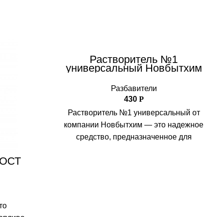
Растворитель №1
универсальный Новбытхим
Разбавители
430
Р
Растворитель №1 универсальный от
компании Новбытхим — это надежное
средство, предназначенное для
растворения различных химических
ГОСТ
веществ и материалов. Он идеально
то