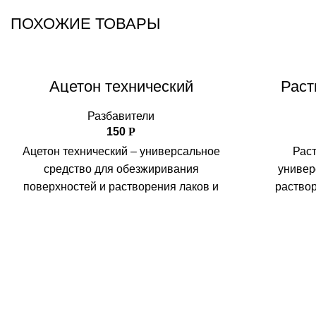
ПОХОЖИЕ ТОВАРЫ
Ацетон технический
Раст
Разбавители
150
Р
Ацетон технический – универсальное
Раст
средство для обезжиривания
универ
поверхностей и растворения лаков и
раствор
эмалей на основе нитроцеллюлозы.
использует
Взаимодействует с большинством
лакокрасо
веществ
мног