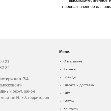
высококачественное т
предназначенное для ави
промышленной сферы. Он
строгим стандартам, уст
Государственным стандар
Меню
О магазине
-00-21
-82-32
Каталог
Бренды
стер» пав. 7/4
омосковский
Оплата и доставка
ивный округ, район
Опт
 квартал № 70, территория
Статьи
Контакты