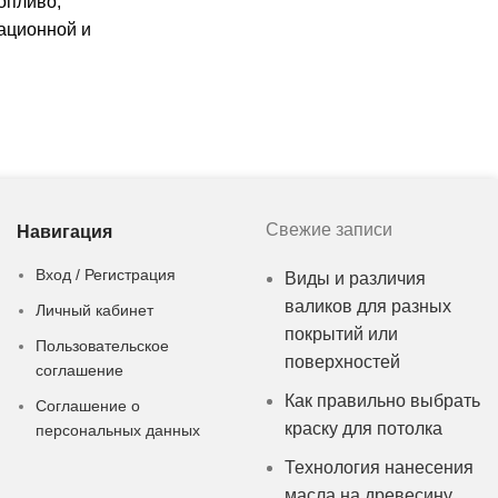
опливо,
ационной и
о отвечает
ановленным
том (ГОСТ),
Свежие записи
Навигация
Вход / Регистрация
Виды и различия
валиков для разных
Личный кабинет
покрытий или
Пользовательское
поверхностей
соглашение
Как правильно выбрать
Соглашение о
краску для потолка
персональных данных
Технология нанесения
масла на древесину