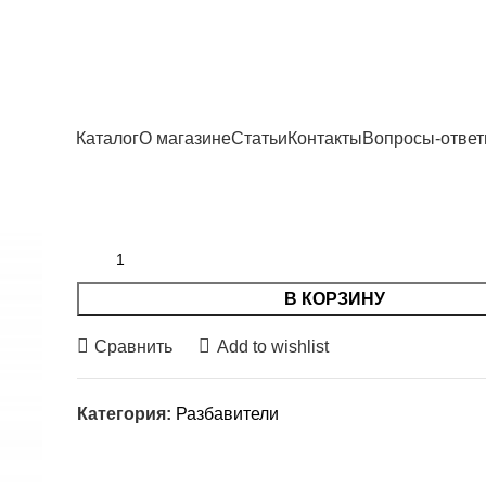
Главная
Разбавители
Растворитель Р-4
Растворитель Р-4
Каталог
О магазине
Статьи
Контакты
Вопросы-отве
150
Р
В КОРЗИНУ
Сравнить
Add to wishlist
Категория:
Разбавители