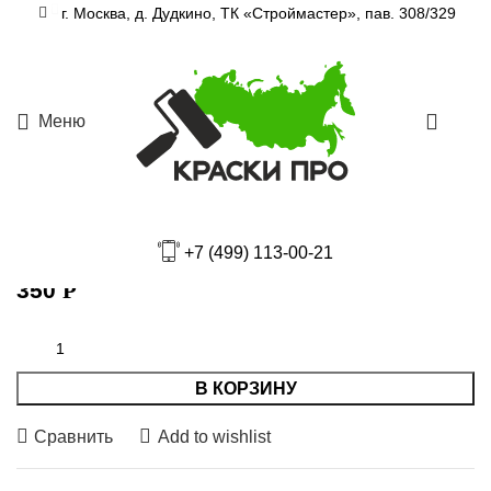
Увеличить
г. Москва, д. Дудкино, ТК «Строймастер», пав. 308/329
Главная
Затирки
Меню
0
Затирка для плиточных швов Ultracolor Plus
141
+7 (499) 113-00-21
350
Р
В КОРЗИНУ
Сравнить
Add to wishlist