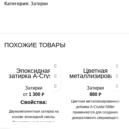
Категория:
Затирки
ПОХОЖИЕ ТОВАРЫ
Эпоксидная
Цветная
затирка A-Crystal
металлизированн
Lite
ая добавка
(блестки) A-
Затирки
Затирки
Crystal Glitter
от
1 300
Р
880
Р
Свойства:
Цветная металлизированная
добавка A-Crystal Glitter
Двухкомпонентная затирка на
применяется для создания
основе эпоксидной смолы.
декоративного сверкающего
Предотвращает развитие
эффекта на поверхности швов.
грибков и бактерий. Обладает
Добавка представляет собой