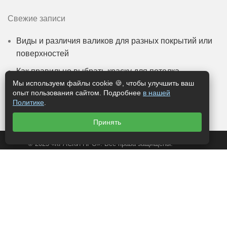
Свежие записи
Виды и различия валиков для разных покрытий или
поверхностей
Как правильно выбрать краску для потолка
Мы используем файлы cookie 🍪, чтобы улучшить ваш
Технология нанесения масла на древесину
опыт пользования сайтом. Подробнее
в нашей
Политике
.
Виды масел и их отличия
Принять
© 2025 «КРАСКИ ПРО». Все права защищены.
Информация, представленная на сайте, носит
исключительно информационный характер и не
является публичной офертой, определяемой статьей
437 (2) ГК РФ.
Копирование информации разрешается только с
согласия администрации сайта.